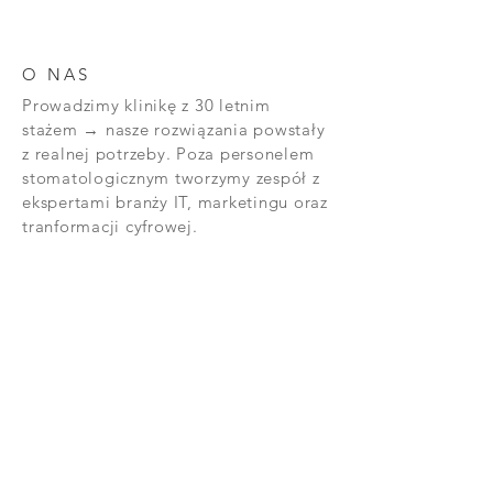
O NAS
Prowadzimy klinikę z 30 letnim
stażem → nasze rozwiązania powstały
z realnej potrzeby. Poza personelem
stomatologicznym tworzymy zespół z
ekspertami branży IT, marketingu oraz
tranformacji cyfrowej.
NASZA FILOZOFIA
Nowoczesna stomatologia wymaga
cyfrowych podstaw
ZK Management Sp. z o.o.
ul. Lektykarska 32, 01-687 Warszawa