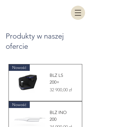
WarsawDental Pro
Produkty w naszej
ofercie
Nowość
BLZ LS
200+
Cena
32 900,00 zł
Nowość
BLZ INO
200
Cena
34 900,00 zł